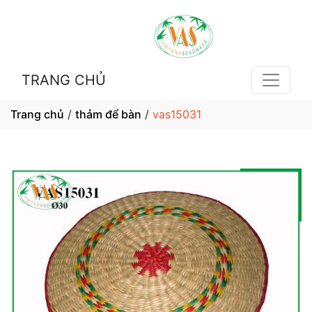
TRANG CHỦ
Trang chủ
/
thảm để bàn
/
vas15031