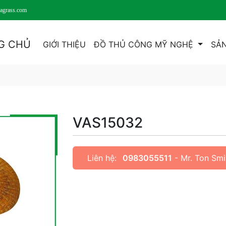
agrass.com
G CHỦ
GIỚI THIỆU
ĐỒ THỦ CÔNG MỸ NGHỆ
SẢN
VAS15032
Liên hệ:
0983055511
- Mr. Ton Sm