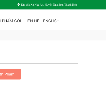
Địa chỉ: Xã Nga An, Huyện Nga Sơn, Thanh Hóa
 PHẨM CÓI
LIÊN HỆ
ENGLISH
ith Pham