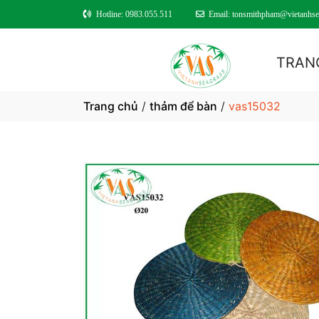
Hotline: 0983.055.511
Email: tonsmithpham@vietanhse
TRAN
Trang chủ
/
thảm để bàn
/
vas15032