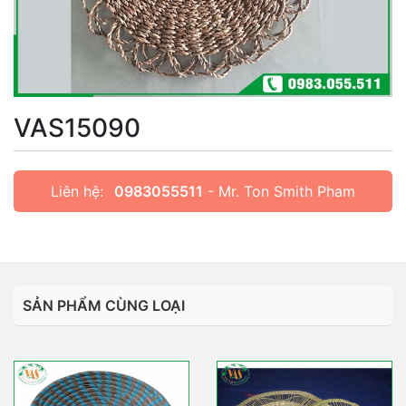
VAS15090
Liên hệ:
0983055511
- Mr. Ton Smith Pham
SẢN PHẨM CÙNG LOẠI