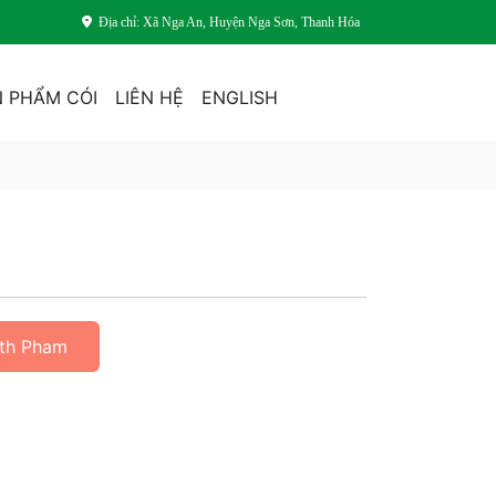
Địa chỉ: Xã Nga An, Huyện Nga Sơn, Thanh Hóa
 PHẨM CÓI
LIÊN HỆ
ENGLISH
ith Pham