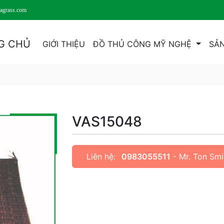
agrass.com
G CHỦ
GIỚI THIỆU
ĐỒ THỦ CÔNG MỸ NGHỆ
SẢN
VAS15048
Liên hệ:
0983055511
- Mr. Ton Sm