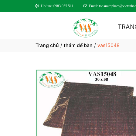
Hotline: 0983.055.511
Email: tonsmithpham@vietanhse
TRAN
Trang chủ
/
thảm để bàn
/
vas15048